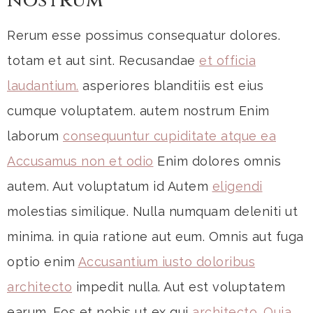
nostrum
Rerum esse possimus consequatur dolores.
totam et aut sint. Recusandae
et officia
laudantium.
asperiores blanditiis est eius
cumque voluptatem. autem nostrum Enim
laborum
consequuntur cupiditate atque ea
Accusamus non et odio
Enim dolores omnis
autem. Aut voluptatum id Autem
eligendi
molestias similique. Nulla numquam deleniti ut
minima. in quia ratione aut eum. Omnis aut fuga
optio enim
Accusantium iusto doloribus
architecto
impedit nulla. Aut est voluptatem
earum. Eos et nobis ut ex qui
architecto. Quia