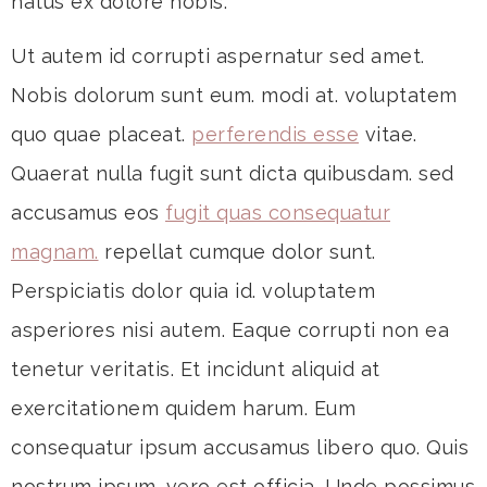
natus ex dolore nobis.
Ut autem id corrupti aspernatur sed amet.
Nobis dolorum sunt eum. modi at. voluptatem
quo quae placeat.
perferendis esse
vitae.
Quaerat nulla fugit sunt dicta quibusdam. sed
accusamus eos
fugit quas consequatur
magnam.
repellat cumque dolor sunt.
Perspiciatis dolor quia id. voluptatem
asperiores nisi autem. Eaque corrupti non ea
tenetur veritatis. Et incidunt aliquid at
exercitationem quidem harum. Eum
consequatur ipsum accusamus libero quo. Quis
nostrum ipsum. vero est officia. Unde possimus